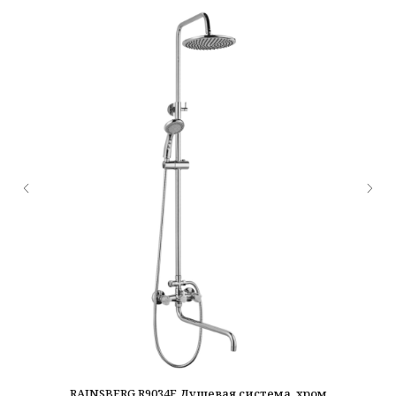
RAINSBERG R9034F Душевая система, хром