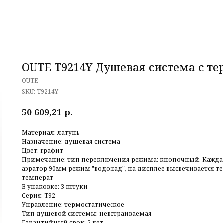
OUTE T9214Y Душевая система с те
OUTE
SKU:
T9214Y
р.
50 609,21
Материал: латунь
Назначение: душевая система
Цвет: графит
Примечание: тип переключения режима: кнопочный. Каждая 
аэратор 90мм режим "водопад", на дисплее высвечивается т
температ
В упаковке: 3 штуки
Серия: T92
Управление: термостатическое
Тип душевой системы: невстраиваемая
Гарантийный срок: 5 лет