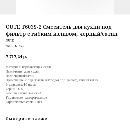
OUTE T603S-2 Смеситель для кухни под
фильтр с гибким изливом, черный/сатин
OUTE
SKU:
T603S-2
7 717,24
р.
Материал: нержавеющая сталь
Назначение: для кухни
Цвет: черный/сатин
Примечание: с отдельным выходом под фильтр, гибкий излив
В упаковке: 10 штук
Серия: T600
Высота излива: высокий
Управление: однорычажное
Гарантийный срок: 5 лет
Смотрите также