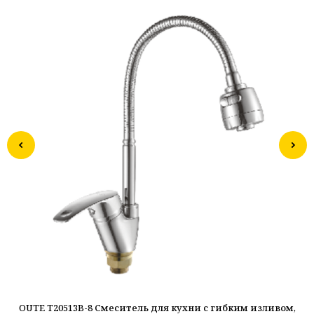
OUTE T20513B-8 Смеситель для кухни с гибким изливом,
O