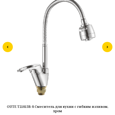
OUTE T21813B-8 Смеситель для кухни с гибким изливом,
OU
хром