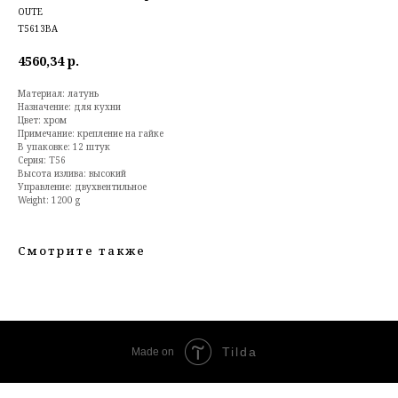
OUTE
T5613BA
4560,34
р.
Материал: латунь
Назначение: для кухни
Цвет: хром
Примечание: крепление на гайке
В упаковке: 12 штук
Серия: T56
Высота излива: высокий
Управление: двухвентильное
Weight: 1200 g
Смотрите также
Tilda
Made on