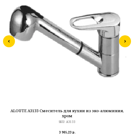
ALOUTE A3133 Смеситель для кухни из эко-алюминия,
L
хром
SKU:
A3133
3 905,23
р.