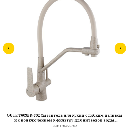
OUTE T603BK-302 Смеситель для кухни с гибким изливом
O
и с подключением к фильтру для питьевой воды,
бежевый меланж
SKU:
T603BK-302