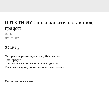
OUTE TH59Y Ополаскиватель стаканов,
графит
OUTE
SKU:
TH59Y
3 149,2
р.
Материал: нержавеющая сталь, ABS-пластик
Цвет: графит
Примечание: в комплекте гибкая подводка
Тип комплектующего: ополаскиватель стаканов
Смотрите также