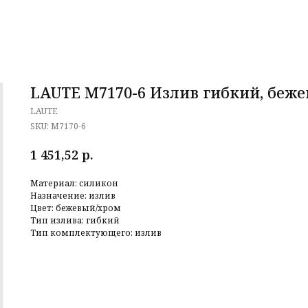
LAUTE M7170-6 Излив гибкий, беж
LAUTE
SKU:
M7170-6
р.
1 451,52
Материал: силикон
Назначение: излив
Цвет: бежевый/хром
Тип излива: гибкий
Тип комплектующего: излив