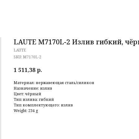
LAUTE M7170L-2 Излив гибкий, чё
LAUTE
SKU:
M7170L-2
р.
1 511,38
Материал: нержавеющая сталь/силикон
Назначение: излив
Цвет: чёрный
Тип излива: гибкий
Тип комплектующего: излив
Weight: 234 g