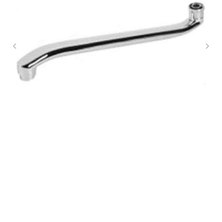
OUTE T20S Излив плоский S-образный, хром
SKU:
T20S
649,17
р.
Подробнее