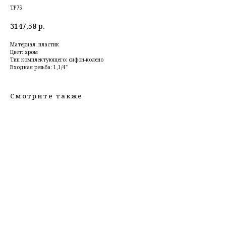
TP75
3147,58
р.
Материал: пластик
Цвет: хром
Тип комплектующего: сифон-колено
Входная резьба: 1,1/4"
Смотрите также