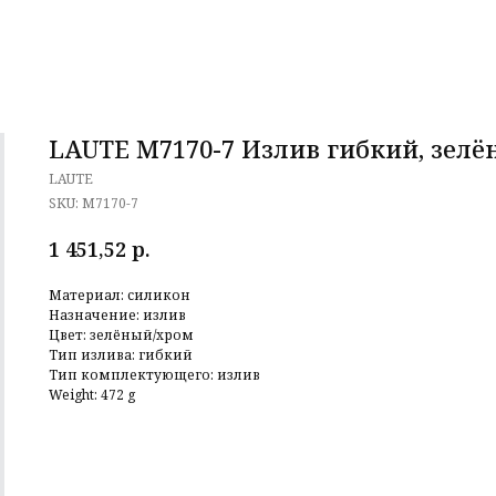
LAUTE M7170-7 Излив гибкий, зел
LAUTE
SKU:
M7170-7
р.
1 451,52
Материал: силикон
Назначение: излив
Цвет: зелёный/хром
Тип излива: гибкий
Тип комплектующего: излив
Weight: 472 g