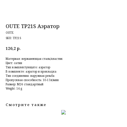
OUTE TP21S Аэратор
OUTE
SKU:
TP21S
126,2
р.
Материал: нержавеющая сталь/пластик
Цвет: сатин
Тип комплектующего: аэратор
В комплекте: аэратор и прокладка
Тип соединения: наружная резьба
Пропускная способность: 10-13л/мин
Размер: М24 стандартный
Weight: 14 g
Смотрите также