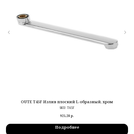
OUTE T45F Излив плоский L-образный, хром
SKU:
T45F
925,28
р.
Подробнее