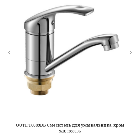
OUTE T0503DB Смеситель для умывальника, хром
L
SKU:
T0503DB