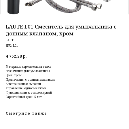
LAUTE L01 Смеситель для умывальника с
донным клапаном, хром
LAUTE
SKU:
L01
4 752,28
р.
Материал: нержавеющая сталь
Назначение: для умывальника
Цвет: хром
Примечание: с донным клапаном
Высота излива: высокий
Управление: однорычажное
Функции излива: стационарный
Гарантийный срок: 5 лет
Смотрите также