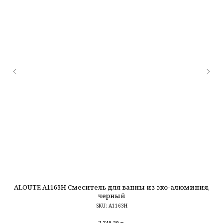
ALOUTE A1163H Смеситель для ванны из эко-алюминия,
L
черный
SKU:
A1163H
7 740,29
р.