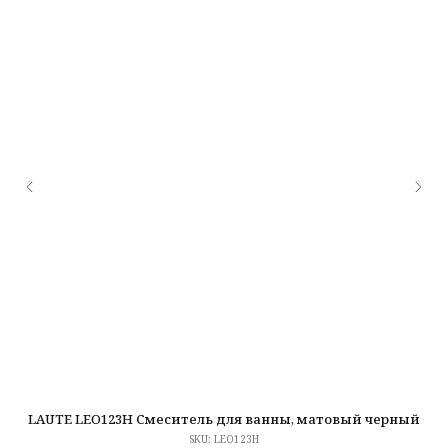
LAUTE LEO123H Смеситель для ванны, матовый черный
A
SKU:
LEO123H