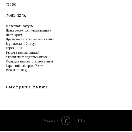
T10501
7681,42
р.
Материал: латунь
Назначение: для умывальника
Цвет: хром
Примечание: крепление на гайке
В упаковке: 10 штук
Серия: T105
Высота излива: низкий
Управление: однорычажное
Функции излива: стационарный
Гарантийный срок: 7 лет
Weight: 1590 g
Смотрите также
Tilda
Made on