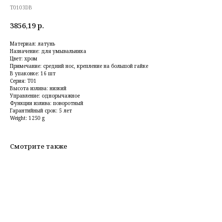
T0103DB
3856,19
р.
Материал: латунь
Назначение: для умывальника
Цвет: хром
Примечание: средний нос, крепление на большой гайке
В упаковке: 16 шт
Серия: T01
Высота излива: низкий
Управление: однорычажное
Функции излива: поворотный
Гарантийный срок: 5 лет
Weight: 1250 g
Смотрите также