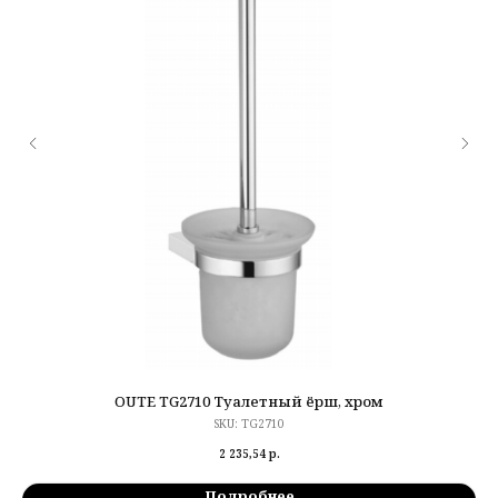
OUTE TG2710 Туалетный ёрш, хром
SKU:
TG2710
2 235,54
р.
Подробнее