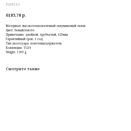
TG1913-2
6183,78
р.
Материал: высокотехнологичный силуминовый сплав
Цвет: белый/золото
Примечание: двойной, трубчатый, 620мм
Гарантийный срок: 1 год
Тип аксессуара: полотенцедержатель
Коллекция: TG19
Weight: 1399 g
Смотрите также