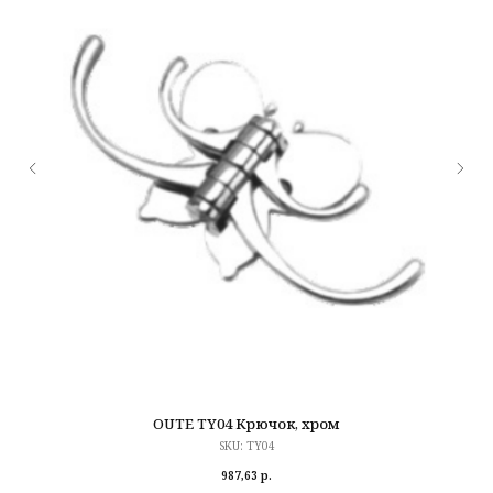
OUTE TY04 Крючок, хром
SKU:
TY04
987,63
р.