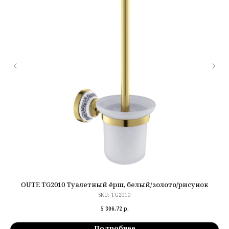
OUTE TG2010 Туалетный ёрш, белый/золото/рисунок
OU
SKU:
TG2010
5 306,72
р.
Подробнее